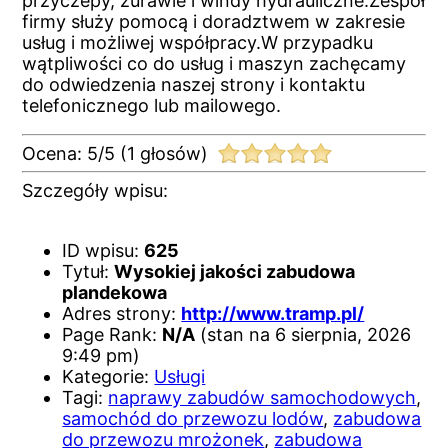
przyczepy, żurawie i windy hydrauliczne.Zespół
firmy służy pomocą i doradztwem w zakresie
usług i możliwej współpracy.W przypadku
wątpliwości co do usług i maszyn zachęcamy
do odwiedzenia naszej strony i kontaktu
telefonicznego lub mailowego.
Ocena:
5
/
5
(
1
głosów)
Szczegóły wpisu:
ID wpisu:
625
Tytuł:
Wysokiej jakości zabudowa
plandekowa
Adres strony:
http://www.tramp.pl/
Page Rank:
N/A
(stan na 6 sierpnia, 2026
9:49 pm)
Kategorie:
Usługi
Tagi:
naprawy zabudów samochodowych
,
samochód do przewozu lodów
,
zabudowa
do przewozu mrożonek
,
zabudowa