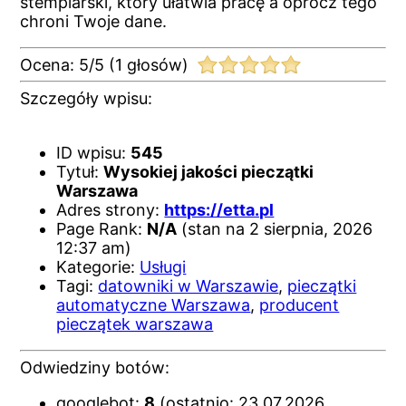
stemplarski, który ułatwia pracę a oprócz tego
chroni Twoje dane.
Ocena:
5
/
5
(
1
głosów)
Szczegóły wpisu:
ID wpisu:
545
Tytuł:
Wysokiej jakości pieczątki
Warszawa
Adres strony:
https://etta.pl
Page Rank:
N/A
(stan na 2 sierpnia, 2026
12:37 am)
Kategorie:
Usługi
Tagi:
datowniki w Warszawie
,
pieczątki
automatyczne Warszawa
,
producent
pieczątek warszawa
Odwiedziny botów:
googlebot:
8
(ostatnio: 23.07.2026