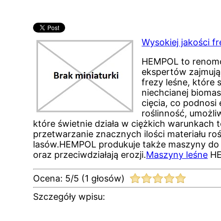
Wysokiej jakości fr
HEMPOL to renomow
ekspertów zajmując
frezy leśne, które
niechcianej bioma
cięcia, co podnosi
roślinność, umożl
które świetnie działa w ciężkich warunkach 
przetwarzanie znacznych ilości materiału r
lasów.HEMPOL produkuje także maszyny do st
oraz przeciwdziałają erozji.
Maszyny leśne
HE
Ocena:
5
/
5
(
1
głosów)
Szczegóły wpisu: