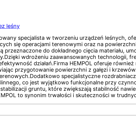
ez leśny
any specjalista w tworzeniu urządzeń leśnych, ofe
ych się operacjami terenowymi oraz na powierzchnia
 są przeznaczone do dokładnego cięcia materiału, um
sy.Dzięki wdrożeniu zaawansowanych technologii, f
 efektywność działań.Firma HEMPOL oferuje również 
iwiając przygotowanie powierzchni z gałęzi i krzew
terenowych.Dodatkowo specjalistyczne rozdrabniacze,
oślinnego, co jest wyjątkowo funkcjonalne przy czyn
abilizacji gruntu, które zwiększają stabilność nawi
MPOL to synonim trwałości i skuteczności w trudny