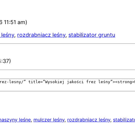
6 11:51 am)
 leśny
,
rozdrabniacz leśny
,
stabilizator gruntu
4:37)
aszyny leśne
, 
mulczer leśny
, 
rozdrabniacz leśny
, 
stabiliza