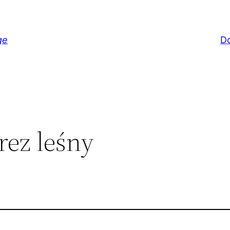
ge
D
rez leśny