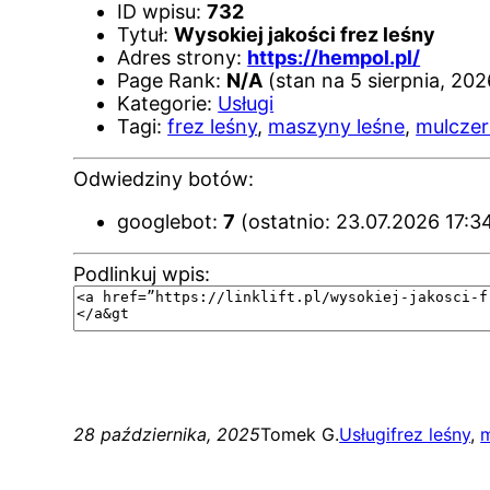
ID wpisu:
732
Tytuł:
Wysokiej jakości frez leśny
Adres strony:
https://hempol.pl/
Page Rank:
N/A
(stan na 5 sierpnia, 202
Kategorie:
Usługi
Tagi:
frez leśny
,
maszyny leśne
,
mulczer
Odwiedziny botów:
googlebot:
7
(ostatnio: 23.07.2026 17:3
Podlinkuj wpis:
28 października, 2025
Tomek G.
Usługi
frez leśny
, 
m