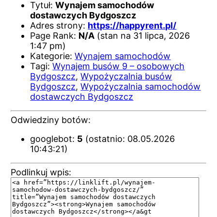
Tytuł:
Wynajem samochodów
dostawczych Bydgoszcz
Adres strony:
https://happyrent.pl/
Page Rank:
N/A
(stan na 31 lipca, 2026
1:47 pm)
Kategorie:
Wynajem samochodów
Tagi:
Wynajem busów 9 – osobowych
Bydgoszcz
,
Wypożyczalnia busów
Bydgoszcz
,
Wypożyczalnia samochodów
dostawczych Bydgoszcz
Odwiedziny botów:
googlebot:
5
(ostatnio: 08.05.2026
10:43:21)
Podlinkuj wpis: