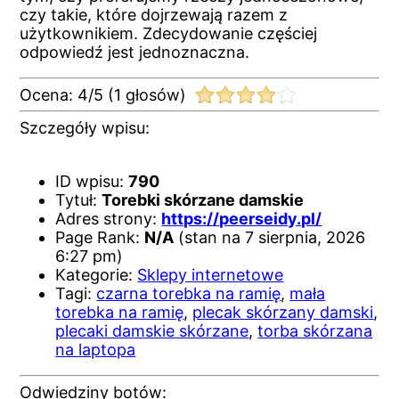
czy takie, które dojrzewają razem z
użytkownikiem. Zdecydowanie częściej
odpowiedź jest jednoznaczna.
Ocena:
4
/
5
(
1
głosów)
Szczegóły wpisu:
ID wpisu:
790
Tytuł:
Torebki skórzane damskie
Adres strony:
https://peerseidy.pl/
Page Rank:
N/A
(stan na 7 sierpnia, 2026
6:27 pm)
Kategorie:
Sklepy internetowe
Tagi:
czarna torebka na ramię
,
mała
torebka na ramię
,
plecak skórzany damski
,
plecaki damskie skórzane
,
torba skórzana
na laptopa
Odwiedziny botów: