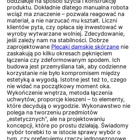
oddziałuje na sposób szycia i konstrukcję
produktu. Dokładnie dlatego manualna robota
wciąż ma znaczenie – pozwala reagować na
materiał, a nie narzucać mu kształt. Liczni
klientów pyta, czy opłaca się inwestować w
wyroby wytwarzane wolniej. Zdecydowanie,
jeśli zależy nam na stabilności. Dobrze
zaprojektowane
Plecaki damskie skórzane
nie
zaskakują po kilku okresach pęknięciem
łączenia czy zdeformowanym spodem. Ich
budowa jest przemyślana tak, aby codzienne
korzystanie nie było kompromisem między
estetyką a wygodą. Istotne jest też to, czego
nie widać na początkowy moment oka.
Wykończenie wnętrza, metoda łączenia
uchwytów, proporcje kieszeni – to elementy,
które decydują o wygodzie. Wykonawstwo nie
polega na tworzeniu przedmiotów
„estetycznych”, ale na projektowaniu
koncepcji, które po prostu działają. Świadomy
wybór torebki to w istocie sprawy wybór o
tym, czy preferujemy rzeczy jednosezonowe,