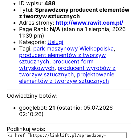
ID wpisu:
488
Tytuł:
Sprawdzony producent elementów
z tworzyw sztucznych
Adres strony:
http://www.rawit.com.pl/
Page Rank:
N/A
(stan na 1 sierpnia, 2026
11:39 pm)
Kategorie:
Usługi
Tagi:
park maszynowy Wielkopolska
,
producent elementów z tworzyw
sztucznych
,
producent form
wtryskowych
,
producent wyrobów z
tworzyw sztucznych
,
projektowanie
elementów z tworzyw sztucznych
Odwiedziny botów:
googlebot:
21
(ostatnio: 05.07.2026
02:10:26)
Podlinkuj wpis: