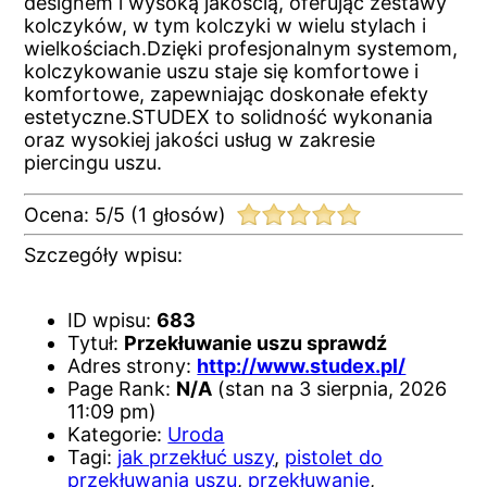
designem i wysoką jakością, oferując zestawy
kolczyków, w tym kolczyki w wielu stylach i
wielkościach.Dzięki profesjonalnym systemom,
kolczykowanie uszu staje się komfortowe i
komfortowe, zapewniając doskonałe efekty
estetyczne.STUDEX to solidność wykonania
oraz wysokiej jakości usług w zakresie
piercingu uszu.
Ocena:
5
/
5
(
1
głosów)
Szczegóły wpisu:
ID wpisu:
683
Tytuł:
Przekłuwanie uszu sprawdź
Adres strony:
http://www.studex.pl/
Page Rank:
N/A
(stan na 3 sierpnia, 2026
11:09 pm)
Kategorie:
Uroda
Tagi:
jak przekłuć uszy
,
pistolet do
przekłuwania uszu
,
przekłuwanie
,