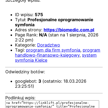
Szczegóły wpisu:
ID wpisu:
575
Tytuł:
Profesjonalne oprogramowanie
symfonia
Adres strony:
https://biomedic.com.pl
Page Rank:
N/A
(stan na 1 sierpnia, 2026
2:22 pm)
Kategorie:
Doradztwo
Tagi:
program dla firm symfonia
,
program
handlowo-finansowo-księgowy
,
system
symfonia Kielce
Odwiedziny botów:
googlebot:
3
(ostatnio: 18.03.2026
23:25:51)
Podlinkuj wpis: