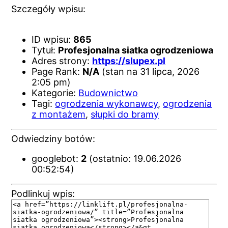
Szczegóły wpisu:
ID wpisu:
865
Tytuł:
Profesjonalna siatka ogrodzeniowa
Adres strony:
https://slupex.pl
Page Rank:
N/A
(stan na 31 lipca, 2026
2:05 pm)
Kategorie:
Budownictwo
Tagi:
ogrodzenia wykonawcy
,
ogrodzenia
z montażem
,
słupki do bramy
Odwiedziny botów:
googlebot:
2
(ostatnio: 19.06.2026
00:52:54)
Podlinkuj wpis: