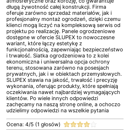
atmosferyczne oraz korozję, co gwarantuje
długą żywotność całej konstrukcji. Firma
oferuje zarówno sprzedaż materiałów, jak i
profesjonalny montaż ogrodzeń, dzięki czemu
klienci mogą liczyć na kompleksową serwis od
projektu po realizację. Panele ogrodzeniowe
dostępne w ofercie SLUPEX to nowoczesne
wariant, które łączy estetykę z
funkcjonalnością, zapewniając bezpieczeństwo
i trwałość. Siatka ogrodzeniowa to z kolei
ekonomiczna i uniwersalna opcja ochrony
terenu, stosowana zarówno na posesjach
prywatnych, jak i w obiektach przemysłowych.
SLUPEX stawia na jakość, trwałość i precyzję
wykonania, oferując produkty, które spełniają
oczekiwania nawet najbardziej wymagających
klientów. Po wiele innych odpowiedzi
zachęcamy na naszą stronę online, a ochoczo
udzielimy odpowiedzi na wszelkie pytania
Ocena:
4
/
5
(
1
głosów)