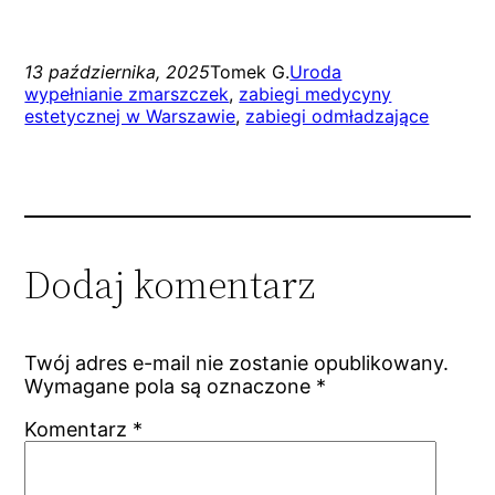
13 października, 2025
Tomek G.
Uroda
wypełnianie zmarszczek
, 
zabiegi medycyny
estetycznej w Warszawie
, 
zabiegi odmładzające
Dodaj komentarz
Twój adres e-mail nie zostanie opublikowany.
Wymagane pola są oznaczone
*
Komentarz
*