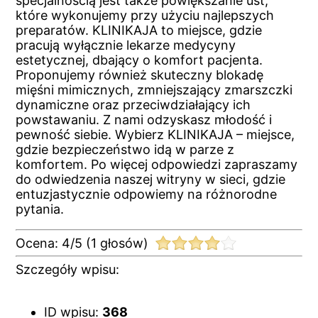
specjalnością jest także powiększanie ust,
które wykonujemy przy użyciu najlepszych
preparatów. KLINIKAJA to miejsce, gdzie
pracują wyłącznie lekarze medycyny
estetycznej, dbający o komfort pacjenta.
Proponujemy również skuteczny blokadę
mięśni mimicznych, zmniejszający zmarszczki
dynamiczne oraz przeciwdziałający ich
powstawaniu. Z nami odzyskasz młodość i
pewność siebie. Wybierz KLINIKAJA – miejsce,
gdzie bezpieczeństwo idą w parze z
komfortem. Po więcej odpowiedzi zapraszamy
do odwiedzenia naszej witryny w sieci, gdzie
entuzjastycznie odpowiemy na różnorodne
pytania.
Ocena:
4
/
5
(
1
głosów)
Szczegóły wpisu:
ID wpisu:
368