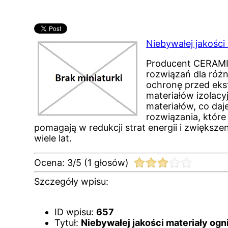
Niebywałej jakości
Producent CERAMIC
rozwiązań dla różn
ochronę przed eks
materiałów izolacy
materiałów, co da
rozwiązania, któr
pomagają w redukcji strat energii i zwiększ
wiele lat.
Ocena:
3
/
5
(
1
głosów)
Szczegóły wpisu:
ID wpisu:
657
Tytuł:
Niebywałej jakości materiały ogn