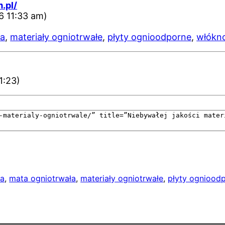
.pl/
6 11:33 am)
ła
,
materiały ogniotrwałe
,
płyty ognioodporne
,
włókn
1:23)
na
, 
mata ogniotrwała
, 
materiały ogniotrwałe
, 
płyty ogniood