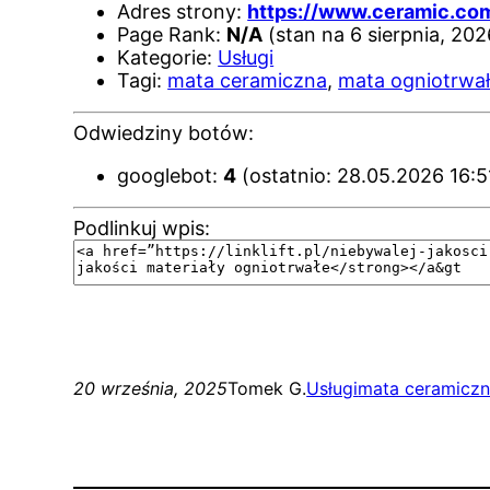
Adres strony:
https://www.ceramic.com
Page Rank:
N/A
(stan na 6 sierpnia, 202
Kategorie:
Usługi
Tagi:
mata ceramiczna
,
mata ogniotrwa
Odwiedziny botów:
googlebot:
4
(ostatnio: 28.05.2026 16:5
Podlinkuj wpis:
20 września, 2025
Tomek G.
Usługi
mata ceramicz