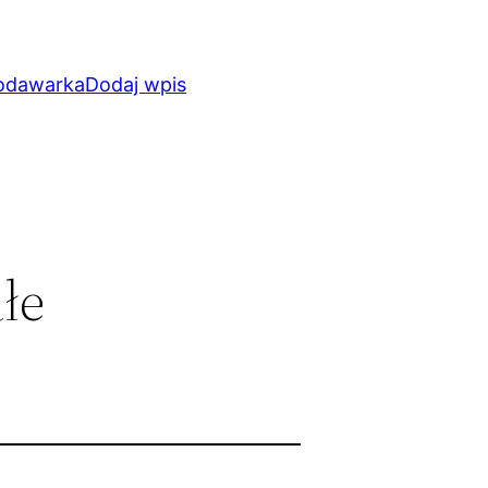
odawarka
Dodaj wpis
łe