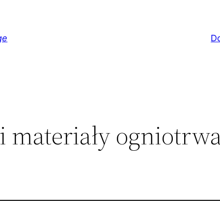
ge
D
i materiały ogniotrwa