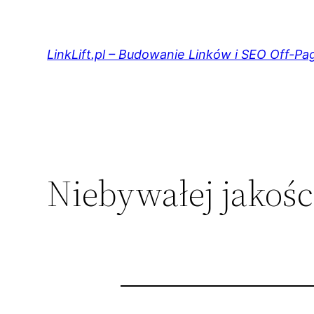
Przejdź
do
treści
LinkLift.pl – Budowanie Linków i SEO Off-Pa
Niebywałej jakośc