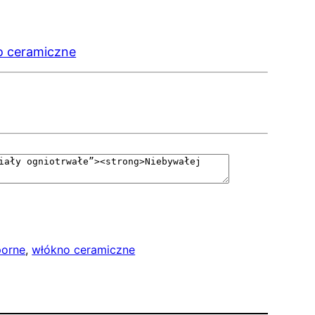
o ceramiczne
porne
, 
włókno ceramiczne