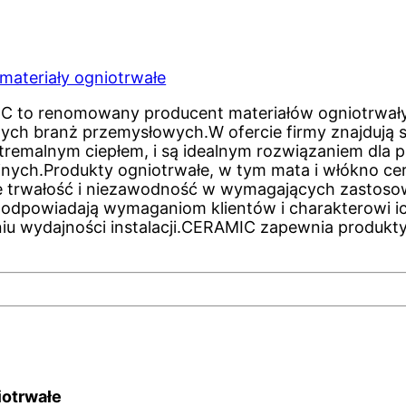
 materiały ogniotrwałe
 to renomowany producent materiałów ogniotrwałych
ych branż przemysłowych.W ofercie firmy znajdują si
tremalnym ciepłem, i są idealnym rozwiązaniem dl
jnych.Produkty ogniotrwałe, w tym mata i włókno ce
je trwałość i niezawodność w wymagających zastos
e odpowiadają wymaganiom klientów i charakterowi ic
eniu wydajności instalacji.CERAMIC zapewnia produkt
iotrwałe