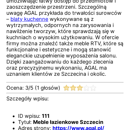
umożliwiając łatwy dostęp do przedmiotów i
zaoszczędzenie przestrzeni. Szczególną
uwagę AGAL przykłada do trwałości surowców
–
blaty kuchenne
wykonywane są z
wytrzymałych, odpornych na zarysowania i
nawilżenie tworzyw, które sprawdzają się w
kuchniach o wysokim użytkowaniu. W ofercie
firmy można znaleźć także meble RTV, które są
funkcjonalne i estetyczne i mogą stanowić
eleganckie uzupełnienie wyposażenia salonu.
Dzięki zaangażowaniu do każdego zlecenia
oraz precyzyjnemu wykonaniu, AGAL ma
uznaniem klientów ze Szczecina i okolic.
Ocena:
3
/
5
(
1
głosów)
Szczegóły wpisu:
ID wpisu:
111
Tytuł:
Meble łazienkowe Szczecin
Adres strony:
https://www.agal.pl/