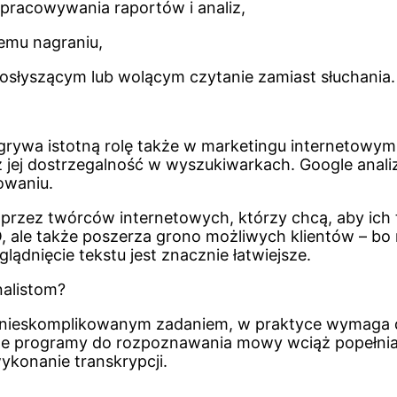
pracowywania raportów i analiz,
emu nagraniu,
osłyszącym lub wolącym czytanie zamiast słuchania.
dgrywa istotną rolę także w marketingu internetowym
 jej dostrzegalność w wyszukiwarkach. Google analizuje
owaniu.
rzez twórców internetowych, którzy chcą, aby ich tre
, ale także poszerza grono możliwych klientów – bo
lądnięcie tekstu jest znacznie łatwiejsze.
nalistom?
e nieskomplikowanym zadaniem, w praktyce wymaga 
czne programy do rozpoznawania mowy wciąż popełniaj
ykonanie transkrypcji.