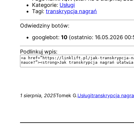
Kategorie:
Usługi
Tagi:
transkrypcja nagrań
Odwiedziny botów:
googlebot:
10
(ostatnio: 16.05.2026 00:
Podlinkuj wpis:
1 sierpnia, 2025
Tomek G.
Usługi
transkrypcja nagr