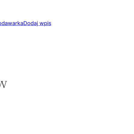
odawarka
Dodaj wpis
 w