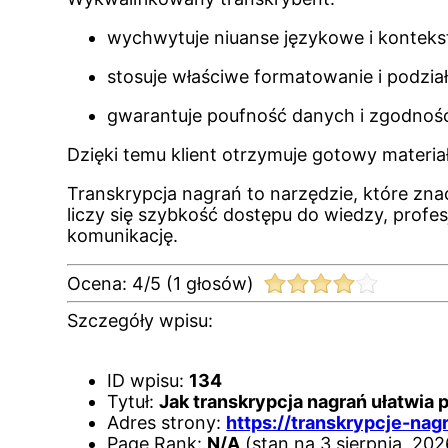
wychwytuje niuanse językowe i konteks
stosuje właściwe formatowanie i podzia
gwarantuje poufność danych i zgodnoś
Dzięki temu klient otrzymuje gotowy materi
Transkrypcja nagrań to narzędzie, które zna
liczy się szybkość dostępu do wiedzy, profesj
komunikację.
Ocena:
4
/
5
(
1
głosów)
Szczegóły wpisu:
ID wpisu:
134
Tytuł:
Jak transkrypcja nagrań ułatwia 
Adres strony:
https://transkrypcje-nag
Page Rank:
N/A
(stan na 3 sierpnia, 202