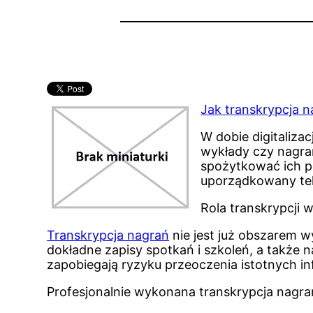
Jak transkrypcja n
W dobie digitaliza
wykłady czy nagra
spożytkować ich po
uporządkowany tek
Rola transkrypcji w
Transkrypcja nagrań
nie jest już obszarem w
dokładne zapisy spotkań i szkoleń, a takż
zapobiegają ryzyku przeoczenia istotnych 
Profesjonalnie wykonana transkrypcja nagra