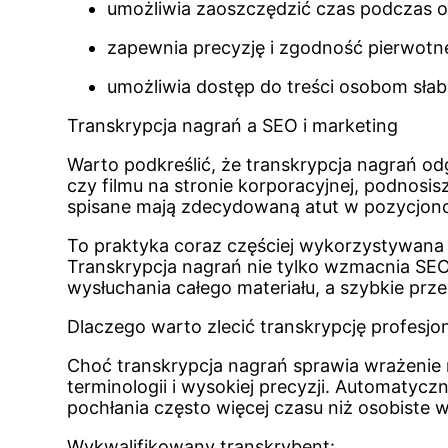
umożliwia zaoszczędzić czas podczas o
zapewnia precyzję i zgodność pierwotn
umożliwia dostęp do treści osobom słab
Transkrypcja nagrań a SEO i marketing
Warto podkreślić, że transkrypcja nagrań o
czy filmu na stronie korporacyjnej, podnosisz
spisane mają zdecydowaną atut w pozycjon
To praktyka coraz częściej wykorzystywana p
Transkrypcja nagrań nie tylko wzmacnia SEO
wysłuchania całego materiału, a szybkie przeg
Dlaczego warto zlecić transkrypcję profesjo
Choć transkrypcja nagrań sprawia wrażeni
terminologii i wysokiej precyzji. Automaty
pochłania często więcej czasu niż osobiste w
Wykwalifikowany transkrybent: