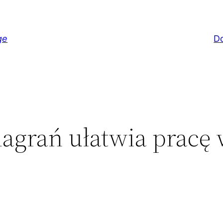
ge
D
nagrań ułatwia pracę