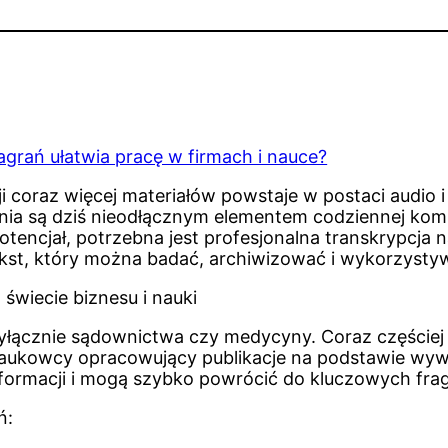
agrań ułatwia pracę w firmach i nauce?
cji coraz więcej materiałów powstaje w postaci audio
nia są dziś nieodłącznym elementem codziennej komu
tencjał, potrzebna jest profesjonalna transkrypcja
st, który można badać, archiwizować i wykorzysty
 świecie biznesu i nauki
yłącznie sądownictwa czy medycyny. Coraz częściej 
e naukowcy opracowujący publikacje na podstawie wy
informacji i mogą szybko powrócić do kluczowych f
ń: