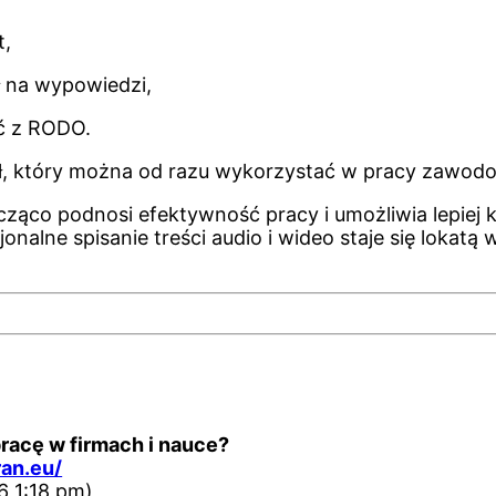
t,
ł na wypowiedzi,
ć z RODO.
ał, który można od razu wykorzystać w pracy zawodo
cząco podnosi efektywność pracy i umożliwia lepiej
onalne spisanie treści audio i wideo staje się lokatą
pracę w firmach i nauce?
ran.eu/
6 1:18 pm)