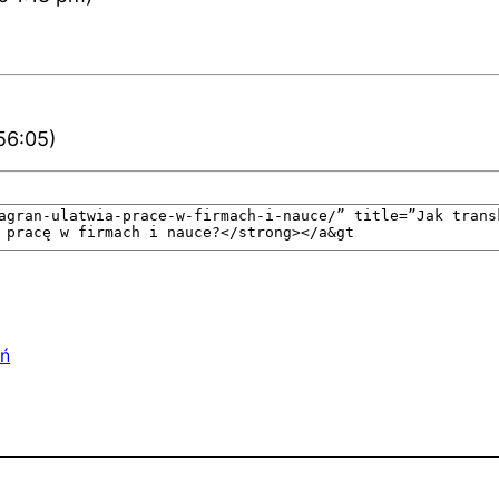
56:05)
ań