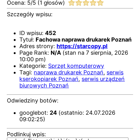
Ocena:
5
/
5
(
1
głosów)
Szczegóły wpisu:
ID wpisu:
452
Tytuł:
Fachowa naprawa drukarek Poznań
Adres strony:
https://starcopy.pl
Page Rank:
N/A
(stan na 7 sierpnia, 2026
10:00 pm)
Kategorie:
Sprzęt komputerowy
Tagi:
naprawa drukarek Poznań
,
serwis
kserokopiarek Poznań
,
serwis urządzeń
biurowych Poznań
Odwiedziny botów:
googlebot:
24
(ostatnio: 24.07.2026
09:02:25)
Podlinkuj wpis: