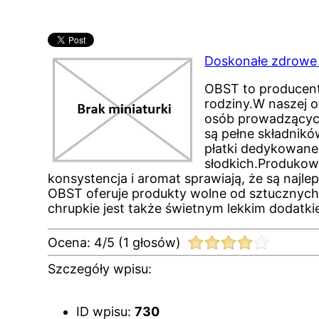
Doskonałe zdrowe 
OBST to producent,
rodziny.W naszej o
osób prowadzących
są pełne składnik
płatki dedykowane
słodkich.Produkowa
konsystencja i aromat sprawiają, że są naj
OBST oferuje produkty wolne od sztucznych
chrupkie jest także świetnym lekkim dodatk
Ocena:
4
/
5
(
1
głosów)
Szczegóły wpisu:
ID wpisu:
730