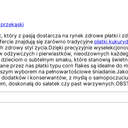
przekąski
 który z pasją dostarcza na rynek zdrowe płatki i z
fercie znajdują się zarówno tradycyjne
płatki kukury
 zdrowy styl życia.Dzięki precyzyjnie wyselekcjon
ów odżywczych i pierwiastków, nieodzownych każdeg
 dzieciom o subtelnym smaku, które stanowią świetn
ne przez nas płatki typu corn flakes są idealne do ml
lepszym wyborem na pełnowartościowe śniadanie.Jako
 dodatków i konserwantów, z myślą o samopoczuciu 
iem, doskonałą do sałatek czy past warzywnych.OBST