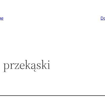
ge
D
 przekąski