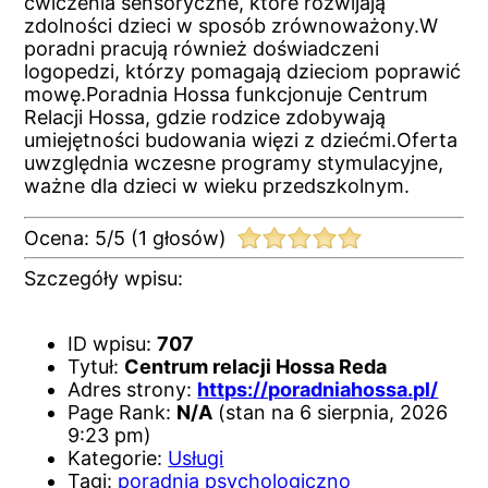
ćwiczenia sensoryczne, które rozwijają
zdolności dzieci w sposób zrównoważony.W
poradni pracują również doświadczeni
logopedzi, którzy pomagają dzieciom poprawić
mowę.Poradnia Hossa funkcjonuje Centrum
Relacji Hossa, gdzie rodzice zdobywają
umiejętności budowania więzi z dziećmi.Oferta
uwzględnia wczesne programy stymulacyjne,
ważne dla dzieci w wieku przedszkolnym.
Ocena:
5
/
5
(
1
głosów)
Szczegóły wpisu:
ID wpisu:
707
Tytuł:
Centrum relacji Hossa Reda
Adres strony:
https://poradniahossa.pl/
Page Rank:
N/A
(stan na 6 sierpnia, 2026
9:23 pm)
Kategorie:
Usługi
Tagi:
poradnia psychologiczno