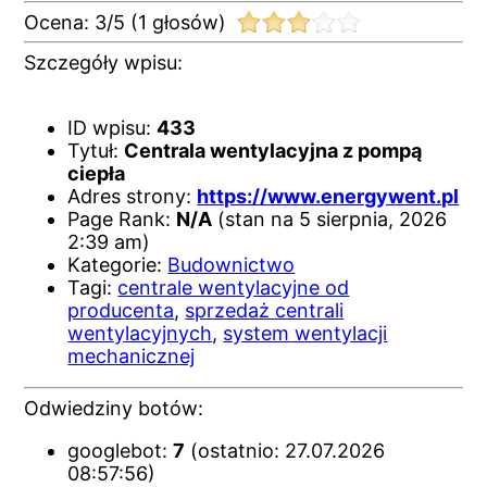
Ocena:
3
/
5
(
1
głosów)
Szczegóły wpisu:
ID wpisu:
433
Tytuł:
Centrala wentylacyjna z pompą
ciepła
Adres strony:
https://www.energywent.pl
Page Rank:
N/A
(stan na 5 sierpnia, 2026
2:39 am)
Kategorie:
Budownictwo
Tagi:
centrale wentylacyjne od
producenta
,
sprzedaż centrali
wentylacyjnych
,
system wentylacji
mechanicznej
Odwiedziny botów:
googlebot:
7
(ostatnio: 27.07.2026
08:57:56)