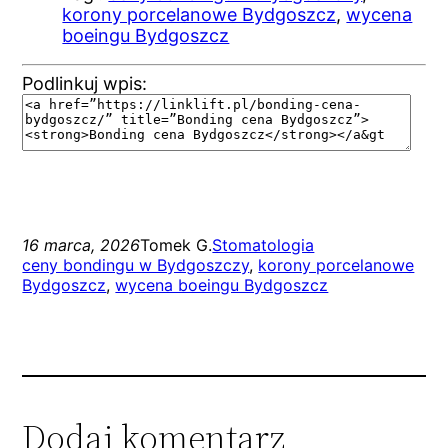
korony porcelanowe Bydgoszcz
,
wycena
boeingu Bydgoszcz
Podlinkuj wpis:
16 marca, 2026
Tomek G.
Stomatologia
ceny bondingu w Bydgoszczy
, 
korony porcelanowe
Bydgoszcz
, 
wycena boeingu Bydgoszcz
Dodaj komentarz