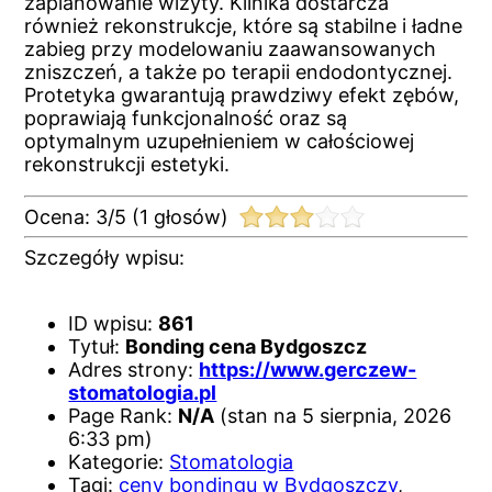
zaplanowanie wizyty. Klinika dostarcza
również rekonstrukcje, które są stabilne i ładne
zabieg przy modelowaniu zaawansowanych
zniszczeń, a także po terapii endodontycznej.
Protetyka gwarantują prawdziwy efekt zębów,
poprawiają funkcjonalność oraz są
optymalnym uzupełnieniem w całościowej
rekonstrukcji estetyki.
Ocena:
3
/
5
(
1
głosów)
Szczegóły wpisu:
ID wpisu:
861
Tytuł:
Bonding cena Bydgoszcz
Adres strony:
https://www.gerczew-
stomatologia.pl
Page Rank:
N/A
(stan na 5 sierpnia, 2026
6:33 pm)
Kategorie:
Stomatologia
Tagi:
ceny bondingu w Bydgoszczy
,