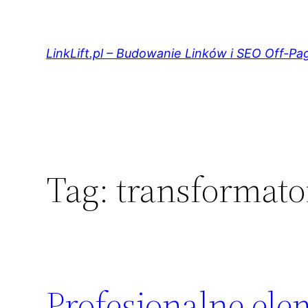
Przejdź
do
treści
LinkLift.pl – Budowanie Linków i SEO Off-Pa
Tag:
transformat
Profesjonalne el