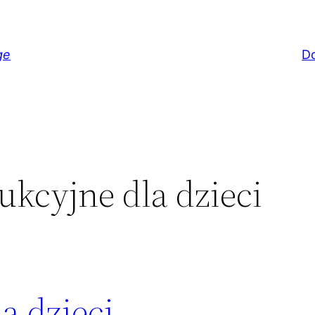
ge
D
ukcyjne dla dzieci
a dzieci