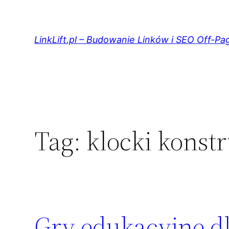
Przejdź
do
treści
LinkLift.pl – Budowanie Linków i SEO Off-Pa
Tag:
klocki konstr
Gry edukacyjne dl