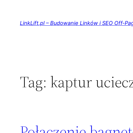
Przejdź
do
treści
LinkLift.pl – Budowanie Linków i SEO Off-Pa
Tag:
kaptur ucie
Połączenie bagne