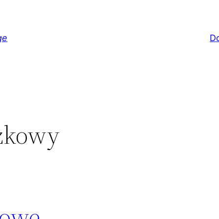
ge
D
czkowy
towe