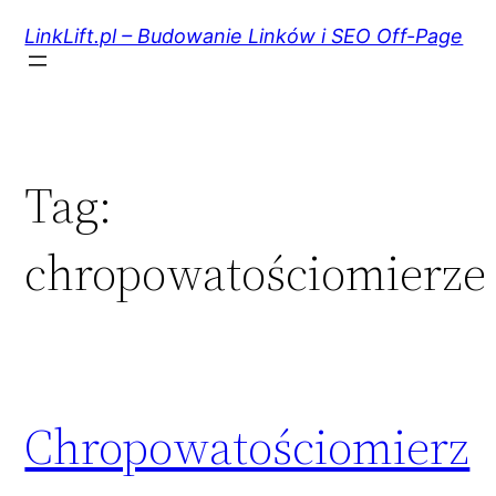
Przejdź
do
LinkLift.pl – Budowanie Linków i SEO Off-Page
treści
Tag:
chropowatościomierze
Chropowatościomierz