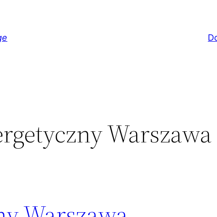
ge
D
nergetyczny Warszawa
zny Warszawa