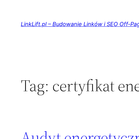
Przejdź
do
treści
LinkLift.pl – Budowanie Linków i SEO Off-Pa
Tag:
certyfikat e
Audyt energetyc