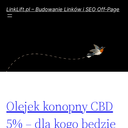
Przejdź
do
LinkLift.pl – Budowanie Linków i SEO Off-Page
treści
Olejek konopny CBD
5% – dla kogo będzie