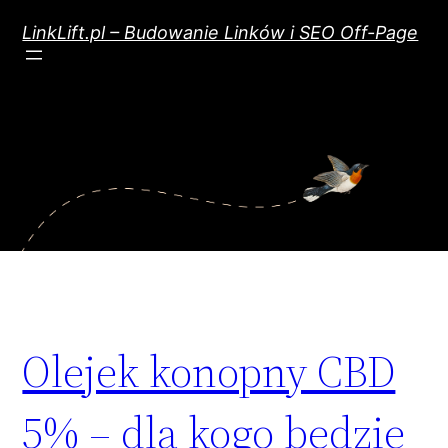
Przejdź
do
LinkLift.pl – Budowanie Linków i SEO Off-Page
treści
Olejek konopny CBD
5% – dla kogo będzie